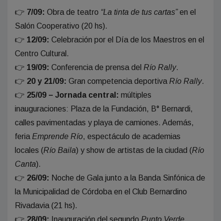
👉
7/09:
Obra de teatro
“La tinta de tus cartas”
en el
Salón Cooperativo (20 hs).
👉
12/09:
Celebración por el Día de los Maestros en el
Centro Cultural.
👉
19/09:
Conferencia de prensa del
Río Rally
.
👉
20 y 21/09:
Gran competencia deportiva
Río Rally
.
👉
25/09 – Jornada central:
múltiples
inauguraciones: Plaza de la Fundación, B° Bernardi,
calles pavimentadas y playa de camiones. Además,
feria
Emprende Río
, espectáculo de academias
locales (
Río Baila
) y show de artistas de la ciudad (
Río
Canta
).
👉
26/09:
Noche de Gala junto a la Banda Sinfónica de
la Municipalidad de Córdoba en el Club Bernardino
Rivadavia (21 hs).
👉
28/09:
Inauguración del segundo
Punto Verde
.